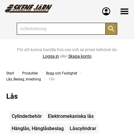
Meny
För att kunna handla hos oss och se priser behöver du
Logga in
eller
Skapa konto
Start
Produkter
Bygg och Fastighet
Current:
Lås
Lås, Beslag, Inredning
Lås
Kategorier
Cylinderbehör
Elektromekaniska lås
Hänglås, Hänglåsbeslag
Låscylindrar