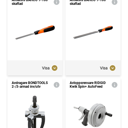
Ansatsfil BAHCO 1-100
Ansatsfil BAHCO 1-106
skaftad
skaftad
Visa
Visa
Avdragare BONDTOOLS
Avloppsrensare RIDGID
2-/3-armad inv/utv
Kwik Spin+ AutoFeed