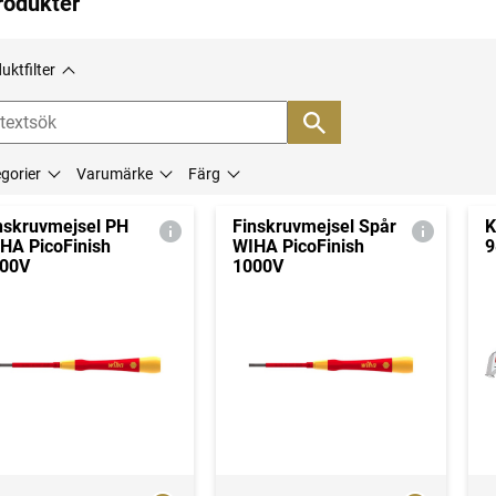
rodukter
uktfilter
gorier
Varumärke
Färg
nskruvmejsel PH
Finskruvmejsel Spår
K
HA PicoFinish
WIHA PicoFinish
9
00V
1000V