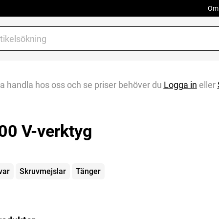
Om 
na handla hos oss och se priser behöver du
Logga in
eller
00 V-verktyg
gorier
var
Skruvmejslar
Tänger