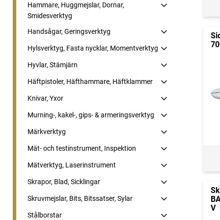
Hammare, Huggmejslar, Dornar,
Smidesverktyg
Handsågar, Geringsverktyg
Si
70
Hylsverktyg, Fasta nycklar, Momentverktyg
Hyvlar, Stämjärn
Häftpistoler, Häfthammare, Häftklammer
Knivar, Yxor
Murning-, kakel-, gips- & armeringsverktyg
Märkverktyg
Mät- och testinstrument, Inspektion
Mätverktyg, Laserinstrument
Skrapor, Blad, Sicklingar
Sk
Skruvmejslar, Bits, Bitssatser, Sylar
BA
V
Stålborstar