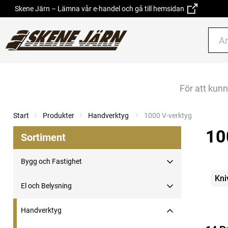
Skene Järn – Lämna vår e-handel och gå till hemsidan
För att kun
Start
Produkter
Handverktyg
Current:
1000 V-verktyg
10
Sortiment
Bygg och Fastighet
Kate
Kni
El och Belysning
Handverktyg