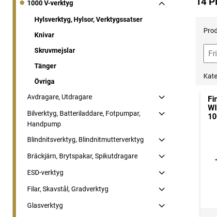
14 P
1000 V-verktyg
Hylsverktyg, Hylsor, Verktygssatser
Prod
Knivar
Skruvmejslar
Tänger
Kate
Övriga
Avdragare, Utdragare
Fi
WI
Bilverktyg, Batteriladdare, Fotpumpar,
10
Handpump
Blindnitsverktyg, Blindnitmutterverktyg
Bräckjärn, Brytspakar, Spikutdragare
ESD-verktyg
Filar, Skavstål, Gradverktyg
Glasverktyg