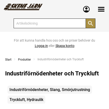
Meny
För att kunna handla hos oss och se priser behöver du
Logga in
eller
Skapa konto
Current:
Industriförnödenheter och Tryckluft
Start
Produkter
Industriförnödenheter och Tryckluft
Kategorier
Industriförnödenheter, Slang, Smörjutrustning
Tryckluft, Hydraulik