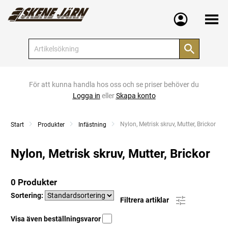
Meny
För att kunna handla hos oss och se priser behöver du
Logga in
eller
Skapa konto
Current:
Nylon, Metrisk skruv, Mutter, Brickor
Start
Produkter
Infästning
Nylon, Metrisk skruv, Mutter, Brickor
0 Produkter
Sortering:
Filtrera artiklar
Visa även beställningsvaror