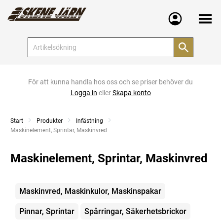
Meny
För att kunna handla hos oss och se priser behöver du
Logga in
eller
Skapa konto
Start
Produkter
Infästning
Current:
Maskinelement, Sprintar, Maskinvred
Maskinelement, Sprintar, Maskinvred
Kategorier
Maskinvred, Maskinkulor, Maskinspakar
Pinnar, Sprintar
Spårringar, Säkerhetsbrickor