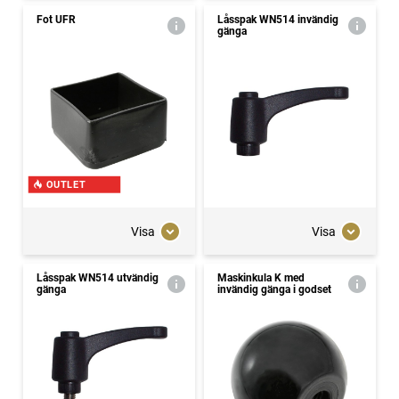
Fot UFR
Låsspak WN514 invändig
gänga
OUTLET
Visa
Visa
Låsspak WN514 utvändig
Maskinkula K med
gänga
invändig gänga i godset