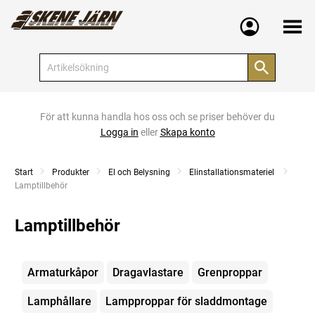
Meny
För att kunna handla hos oss och se priser behöver du
Logga in
eller
Skapa konto
Start
Produkter
El och Belysning
Elinstallationsmateriel
Current:
Lamptillbehör
Lamptillbehör
Kategorier
Armaturkåpor
Dragavlastare
Grenproppar
Lamphållare
Lampproppar för sladdmontage