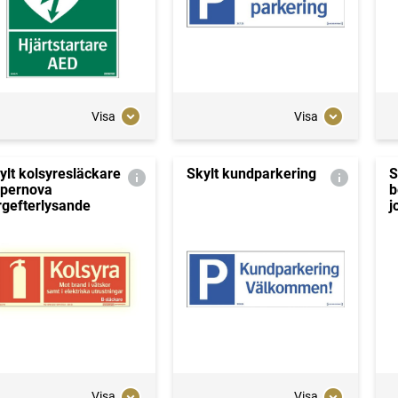
Visa
Visa
ylt kolsyresläckare
Skylt kundparkering
S
pernova
b
rgefterlysande
j
Visa
Visa