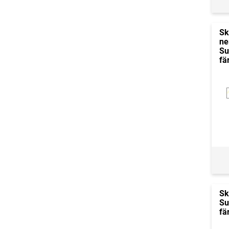
Sk
ne
Su
fä
Sk
Su
fä