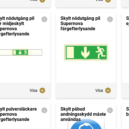
ylt nödutgång pil
Skylt nödutgång pil
S
r midjeskylt
Supernova
e
pernova
färgefterlysande
rgefterlysande
Visa
Visa
ylt pulversläckare
Skylt påbud
S
pernova
andningsskydd måste
b
rgefterlysande
användas