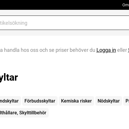
Om 
na handla hos oss och se priser behöver du
Logga in
eller
yltar
gorier
ndskyltar
Förbudsskyltar
Kemiska risker
Nödskyltar
P
lthållare, Skylttillbehör