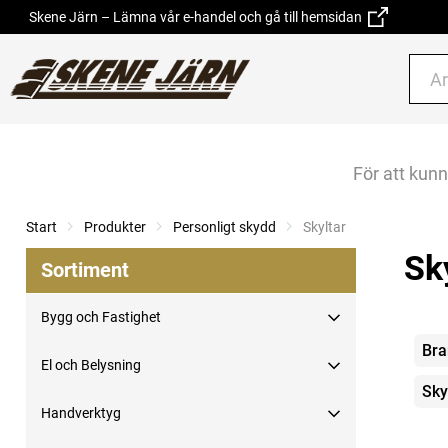
Skene Järn – Lämna vår e-handel och gå till hemsidan
För att kun
Start
Produkter
Personligt skydd
Current:
Skyltar
Sk
Sortiment
Bygg och Fastighet
Kate
Bra
El och Belysning
Sky
Handverktyg