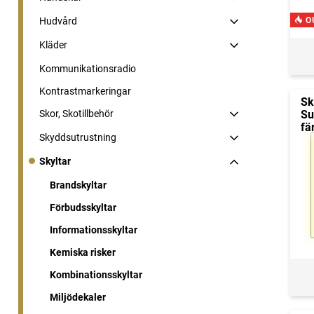
O
Hudvård
Kläder
Kommunikationsradio
Kontrastmarkeringar
Sk
Su
Skor, Skotillbehör
fä
Skyddsutrustning
Skyltar
Brandskyltar
Förbudsskyltar
Informationsskyltar
Kemiska risker
Kombinationsskyltar
Miljödekaler