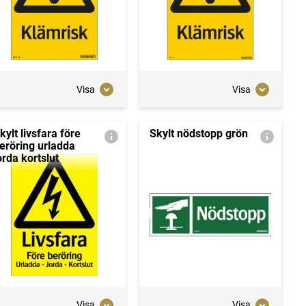
Visa
Visa
kylt livsfara före
Skylt nödstopp grön
eröring urladda
orda kortslut
Visa
Visa