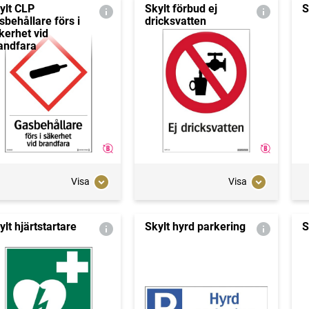
ylt CLP
Skylt förbud ej
S
sbehållare förs i
dricksvatten
kerhet vid
andfara
Visa
Visa
ylt hjärtstartare
Skylt hyrd parkering
S