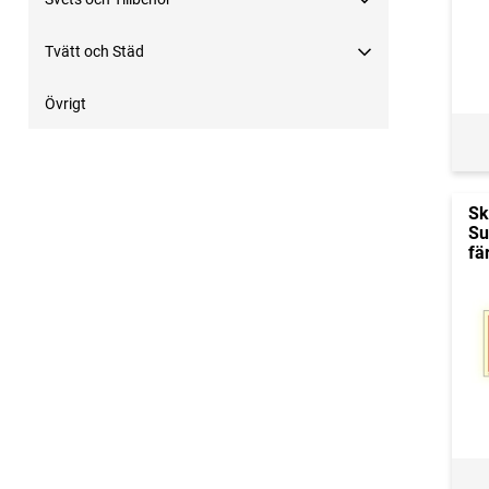
Tvätt och Städ
Övrigt
Sk
Su
fä