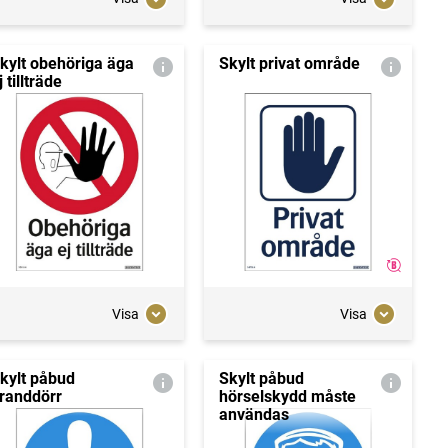
kylt obehöriga äga
Skylt privat område
j tillträde
Visa
Visa
kylt påbud
Skylt påbud
randdörr
hörselskydd måste
användas