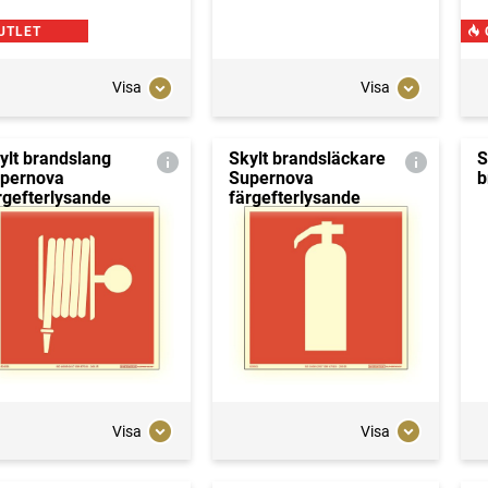
UTLET
Visa
Visa
ylt brandslang
Skylt brandsläckare
S
pernova
Supernova
b
rgefterlysande
färgefterlysande
Visa
Visa