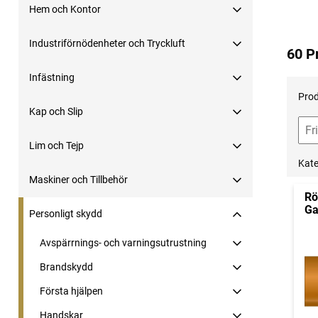
Hem och Kontor
Industriförnödenheter och Tryckluft
60 P
Infästning
Prod
Kap och Slip
Lim och Tejp
Kate
Maskiner och Tillbehör
Rö
Ga
Personligt skydd
Avspärrnings- och varningsutrustning
Brandskydd
Första hjälpen
Handskar