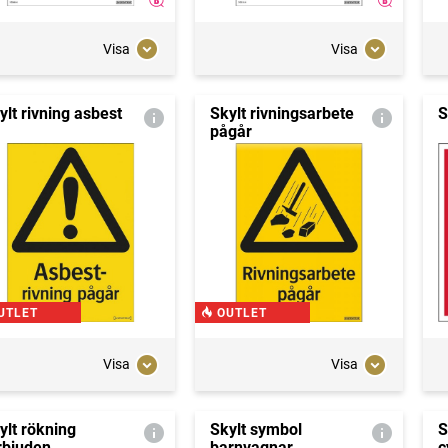
Visa
Visa
ylt rivning asbest
Skylt rivningsarbete
S
pågår
UTLET
OUTLET
Visa
Visa
ylt rökning
Skylt symbol
S
rbjuden
barnvagnar
c