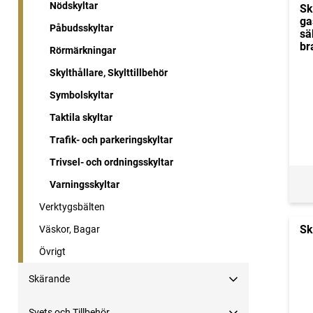
Nödskyltar
Sk
ga
Påbudsskyltar
sä
br
Rörmärkningar
Skylthållare, Skylttillbehör
Symbolskyltar
Taktila skyltar
Trafik- och parkeringskyltar
Trivsel- och ordningsskyltar
Varningsskyltar
Verktygsbälten
Sk
Väskor, Bagar
Övrigt
Skärande
Svets och Tillbehör