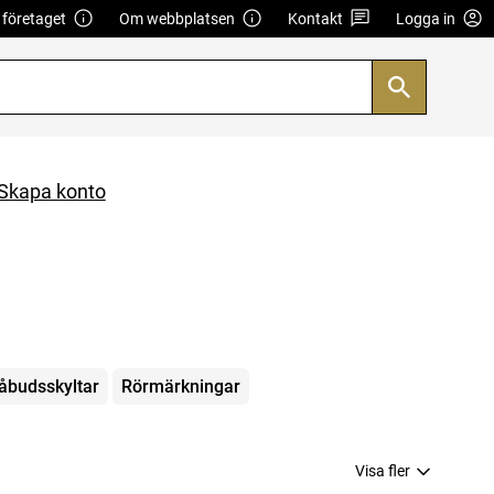
företaget
Om webbplatsen
Kontakt
Logga in
Skapa konto
åbudsskyltar
Rörmärkningar
Visa fler