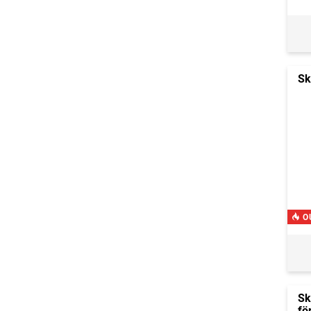
Sk
O
Sk
fö