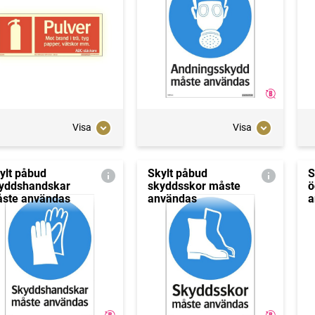
Visa
Visa
ylt påbud
Skylt påbud
S
yddshandskar
skyddsskor måste
ö
ste användas
användas
a