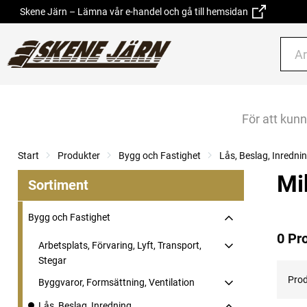
Skene Järn – Lämna vår e-handel och gå till hemsidan
För att kun
Start
Produkter
Bygg och Fastighet
Lås, Beslag, Inredni
Mi
Sortiment
Bygg och Fastighet
0 Pr
Arbetsplats, Förvaring, Lyft, Transport,
Stegar
Prod
Byggvaror, Formsättning, Ventilation
Lås, Beslag, Inredning