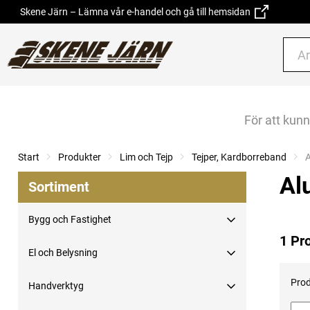
Skene Järn – Lämna vår e-handel och gå till hemsidan
För att kun
Start
Produkter
Lim och Tejp
Tejper, Kardborreband
C
A
Al
Sortiment
Bygg och Fastighet
1 Pr
El och Belysning
Prod
Handverktyg