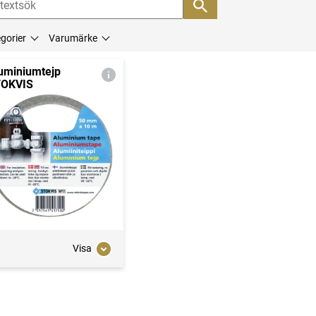
gorier
Varumärke
uminiumtejp
OKVIS
Visa