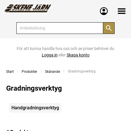
Meny
För att kunna handla hos oss och se priser behöver du
Logga in
eller
Skapa konto
Current:
Gradningsverktyg
Start
Produkter
Skärande
Gradningsverktyg
Kategorier
Handgradningsverktyg