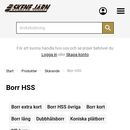
Meny
För att kunna handla hos oss och se priser behöver du
Logga in
eller
Skapa konto
Current:
Borr HSS
Start
Produkter
Skärande
Borr HSS
Kategorier
Borr extra kort
Borr HSS övriga
Borr kort
Borr lång
Dubbhålsborr
Koniska plåtborr