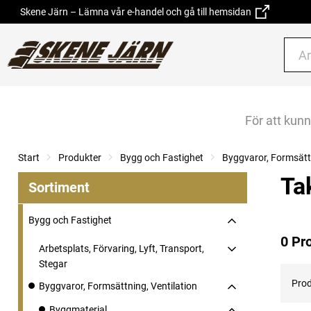
Skene Järn – Lämna vår e-handel och gå till hemsidan
För att kun
Start
Produkter
Bygg och Fastighet
Byggvaror, Formsättn
Ta
Sortiment
Bygg och Fastighet
0 Pr
Arbetsplats, Förvaring, Lyft, Transport,
Stegar
Prod
Byggvaror, Formsättning, Ventilation
Byggmaterial