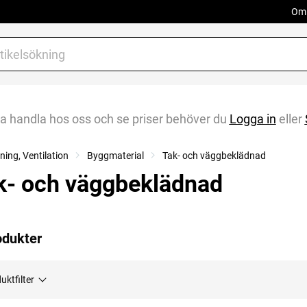
Om 
na handla hos oss och se priser behöver du
Logga in
eller
ing, Ventilation
Byggmaterial
Tak- och väggbeklädnad
k- och väggbeklädnad
odukter
uktfilter