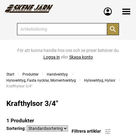
Meny
För att kunna handla hos oss och se priser behöver du
Logga in
eller
Skapa konto
Start
Produkter
Handverktyg
Hylsverktyg, Fasta nycklar, Momentverktyg
Hylsverktyg, Hylsor
Current:
Krafthylsor 3/4"
Krafthylsor 3/4"
1 Produkter
Sortering:
Filtrera artiklar