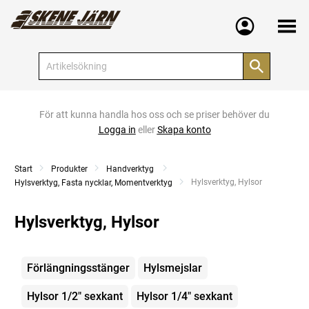
Meny
För att kunna handla hos oss och se priser behöver du
Logga in
eller
Skapa konto
Start
Produkter
Handverktyg
Current:
Hylsverktyg, Hylsor
Hylsverktyg, Fasta nycklar, Momentverktyg
Hylsverktyg, Hylsor
Kategorier
Förlängningsstänger
Hylsmejslar
Hylsor 1/2" sexkant
Hylsor 1/4" sexkant