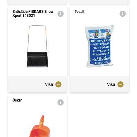
Snösläde FISKARS Snow
Tösalt
Xpert 143021
Visa
Visa
Öskar