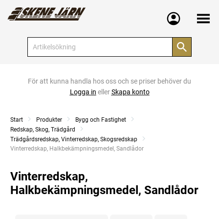
Meny
För att kunna handla hos oss och se priser behöver du
Logga in
eller
Skapa konto
Start
Produkter
Bygg och Fastighet
Redskap, Skog, Trädgård
Trädgårdsredskap, Vinterredskap, Skogsredskap
Current:
Vinterredskap, Halkbekämpningsmedel, Sandlådor
Vinterredskap,
Halkbekämpningsmedel, Sandlådor
Kategorier