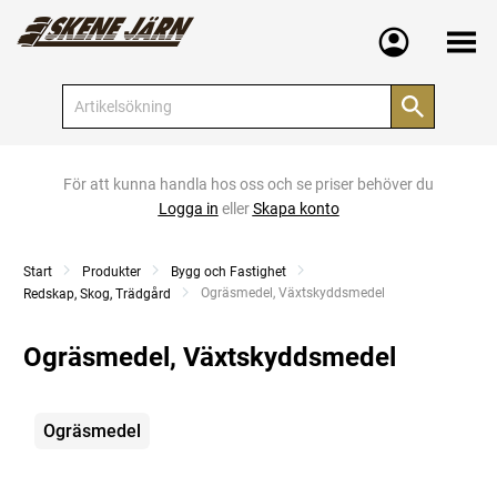
Meny
För att kunna handla hos oss och se priser behöver du
Logga in
eller
Skapa konto
Start
Produkter
Bygg och Fastighet
Current:
Ogräsmedel, Växtskyddsmedel
Redskap, Skog, Trädgård
Ogräsmedel, Växtskyddsmedel
Kategorier
Ogräsmedel