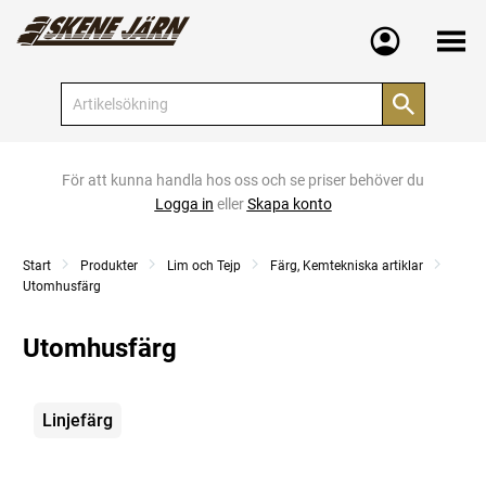
Meny
För att kunna handla hos oss och se priser behöver du
Logga in
eller
Skapa konto
Start
Produkter
Lim och Tejp
Färg, Kemtekniska artiklar
Utomhusfärg
Utomhusfärg
Kategorier
Linjefärg