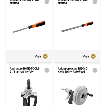
Ansatsfil BAHCO 1-100
Ansatsfil BAHCO 1-106
skaftad
skaftad
Visa
Visa
Avdragare BONDTOOLS
Avloppsrensare RIDGID
2-/3-armad inv/utv
Kwik Spin+ AutoFeed