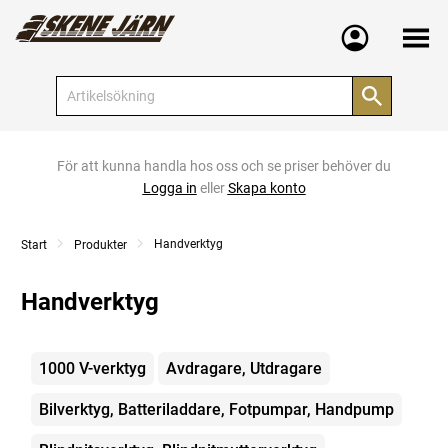
Meny
För att kunna handla hos oss och se priser behöver du
Logga in
eller
Skapa konto
Handverktyg
Start
Produkter
Handverktyg
Kategorier
1000 V-verktyg
Avdragare, Utdragare
Bilverktyg, Batteriladdare, Fotpumpar, Handpump