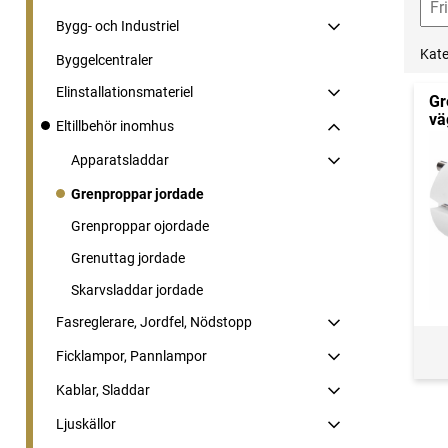
Bygg- och Industriel
Kate
Byggelcentraler
Elinstallationsmateriel
Gr
vä
Eltillbehör inomhus
Apparatsladdar
Grenproppar jordade
Grenproppar ojordade
Grenuttag jordade
Skarvsladdar jordade
Fasreglerare, Jordfel, Nödstopp
Ficklampor, Pannlampor
Kablar, Sladdar
Ljuskällor