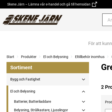
Skene Järn – Lämna vår e-handel och gå till hemsidan
För att kun
Start
Produkter
El och Belysning
Eltillbehör inomhus
Gr
Sortiment
Bygg och Fastighet
2 Pr
El och Belysning
Batterier, Batteriladdare
Prod
Belysning, Strålkastare, Ljusslingor