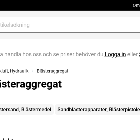
Om 
na handla hos oss och se priser behöver du
Logga in
eller
kluft, Hydraulik
Blästeraggregat
ästeraggregat
gorier
stersand, Blästermedel
Sandblästerapparater, Blästerpistole