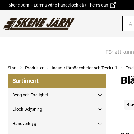
Skene Järn – Lämna vår e-handel och gå till hemsidan
För att kun
Start
Produkter
Industriförnödenheter och Tryckluft
Tryc
Bl
Sortiment
Bygg och Fastighet
Kate
Blä
El och Belysning
Handverktyg