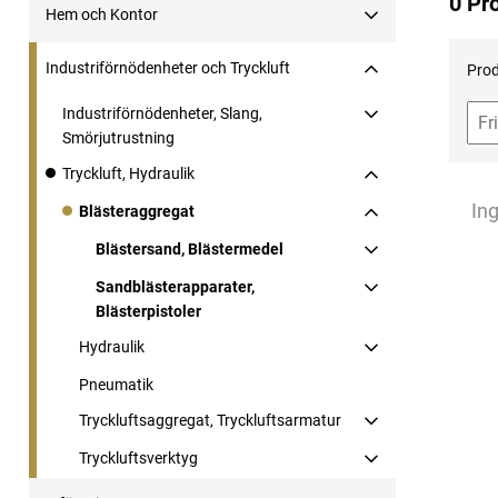
0 Pr
Hem och Kontor
Industriförnödenheter och Tryckluft
Prod
Industriförnödenheter, Slang,
Smörjutrustning
Tryckluft, Hydraulik
Ing
Blästeraggregat
Blästersand, Blästermedel
Sandblästerapparater,
Blästerpistoler
Hydraulik
Pneumatik
Tryckluftsaggregat, Tryckluftsarmatur
Tryckluftsverktyg