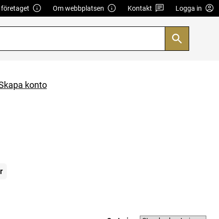
företaget
Om webbplatsen
Kontakt
Logga in
Skapa konto
r