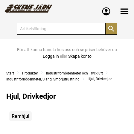
Meny
För att kunna handla hos oss och se priser behöver du
Logga in
eller
Skapa konto
Start
Produkter
Industriförnödenheter och Tryckluft
Hjul, Drivkedjor
Industriförnödenheter, Slang, Smörjutrustning
Hjul, Drivkedjor
Kategorier
Remhjul