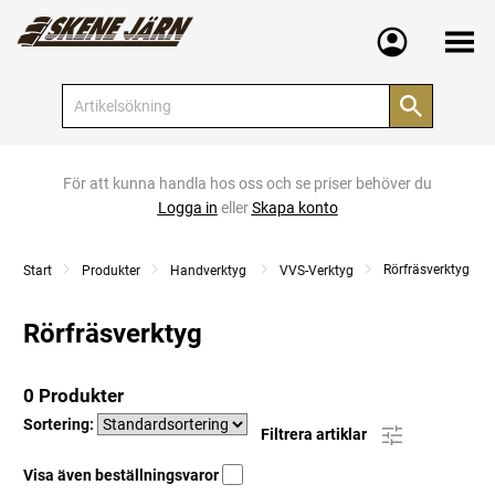
Meny
För att kunna handla hos oss och se priser behöver du
Logga in
eller
Skapa konto
Rörfräsverktyg
Start
Produkter
Handverktyg
VVS-Verktyg
Rörfräsverktyg
0 Produkter
Sortering:
Filtrera artiklar
Visa även beställningsvaror