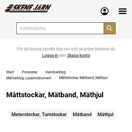
Meny
För att kunna handla hos oss och se priser behöver du
Logga in
eller
Skapa konto
Start
Produkter
Handverktyg
Måttstockar, Mätband, Mäthjul
Mätverktyg, Laserinstrument
Måttstockar, Mätband, Mäthjul
Kategorier
Meterstockar, Tumstockar
Mätband
Mäthjul