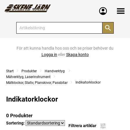
Meny
För att kunna handla hos oss och se priser behöver du
Logga in
eller
Skapa konto
Start
Produkter
Handverktyg
Mätverktyg, Laserinstrument
Indikatorklockor
Mätklockor, Stativ, Planskivor, Passbitar
Indikatorklockor
0 Produkter
Sortering:
Filtrera artiklar