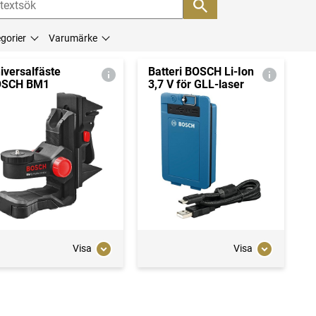
gorier
Varumärke
iversalfäste
Batteri BOSCH Li-Ion
OSCH BM1
3,7 V för GLL-laser
Visa
Visa