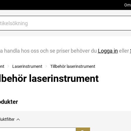
Om 
na handla hos oss och se priser behöver du
Logga in
eller
ent
Laserinstrument
Tillbehör laserinstrument
llbehör laserinstrument
odukter
uktfilter