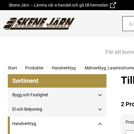
Skene Järn – Lämna vår e-handel och gå till hemsidan
För att kun
Start
Produkter
Handverktyg
Mätverktyg, Laserinstrum
Ti
Sortiment
Bygg och Fastighet
2 Pr
El och Belysning
Prod
Handverktyg