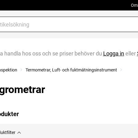
Om 
na handla hos oss och se priser behöver du
Logga in
eller
nspektion
Termometrar, Luft- och fuktmätningsinstrument
grometrar
odukter
uktfilter