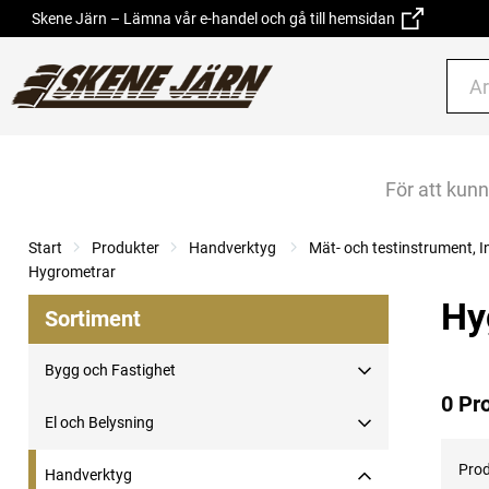
Skene Järn – Lämna vår e-handel och gå till hemsidan
För att kun
Start
Produkter
Handverktyg
Mät- och testinstrument, I
Hygrometrar
Hy
Sortiment
Bygg och Fastighet
0 Pr
El och Belysning
Prod
Handverktyg