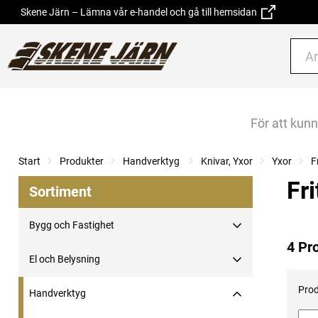
Skene Järn – Lämna vår e-handel och gå till hemsidan
För att kun
Start
Produkter
Handverktyg
Knivar, Yxor
Yxor
F
Fri
Sortiment
Bygg och Fastighet
4 Pr
El och Belysning
Prod
Handverktyg