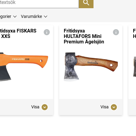
gorier
Varumärke
itidsyxa FISKARS
Fritidsyxa
F
 XXS
HULTAFORS Mini
H
Premium Ågelsjön
Visa
Visa