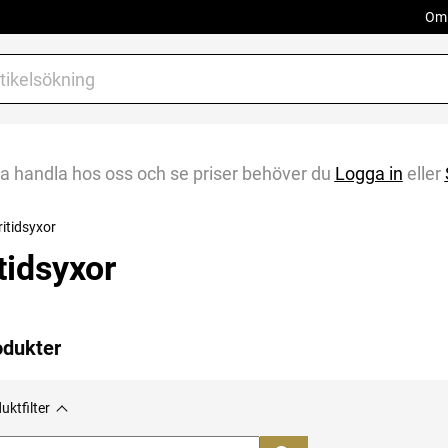
Om 
na handla hos oss och se priser behöver du
Logga in
eller
ritidsyxor
tidsyxor
odukter
uktfilter