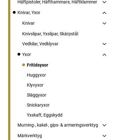
Häftpistoler, Häfthammare, Häftklammer
Knivar, Yxor
Knivar
Knivslipar, Yxslipar, Skärpstål
Vedkilar, Vedklyvar
Yxor
Fritidsyxor
Huggyxor
Klyvyxor
Släggyxor
Snickaryxor
Yxskaft, Eggskydd
Murning-, kakel-, gips- & armeringsverktyg
Märkverktyg