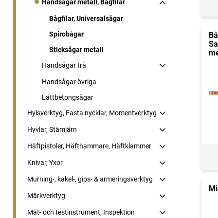
Handsågar metall, Bågfilar
Bågfilar, Universalsågar
Spirobågar
Bå
Sa
Sticksågar metall
me
Handsågar trä
Handsågar övriga
Lättbetongsågar
Hylsverktyg, Fasta nycklar, Momentverktyg
Hyvlar, Stämjärn
Häftpistoler, Häfthammare, Häftklammer
Knivar, Yxor
Murning-, kakel-, gips- & armeringsverktyg
Mi
Märkverktyg
Mät- och testinstrument, Inspektion