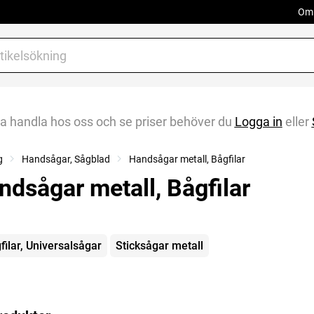
Om 
na handla hos oss och se priser behöver du
Logga in
eller
g
Handsågar, Sågblad
Handsågar metall, Bågfilar
ndsågar metall, Bågfilar
gorier
filar, Universalsågar
Sticksågar metall