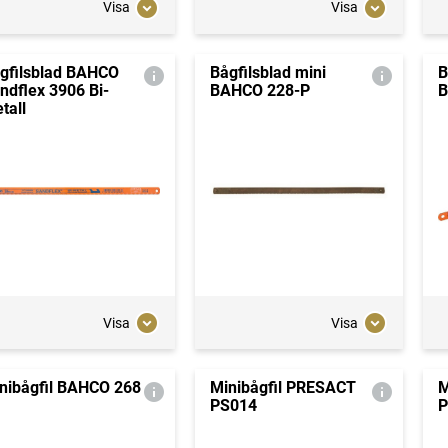
Visa
Visa
gfilsblad BAHCO
Bågfilsblad mini
B
ndflex 3906 Bi-
BAHCO 228-P
B
tall
Visa
Visa
nibågfil BAHCO 268
Minibågfil PRESACT
M
PS014
P