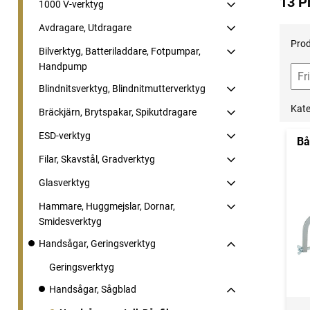
13 P
1000 V-verktyg
Avdragare, Utdragare
Prod
Bilverktyg, Batteriladdare, Fotpumpar,
Handpump
Blindnitsverktyg, Blindnitmutterverktyg
Kate
Bräckjärn, Brytspakar, Spikutdragare
ESD-verktyg
Bå
Filar, Skavstål, Gradverktyg
Glasverktyg
Hammare, Huggmejslar, Dornar,
Smidesverktyg
Handsågar, Geringsverktyg
Geringsverktyg
Handsågar, Sågblad