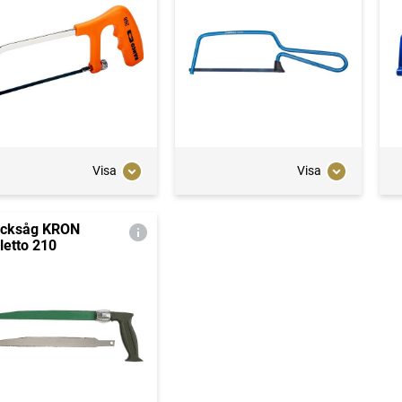
Visa
Visa
icksåg KRON
iletto 210