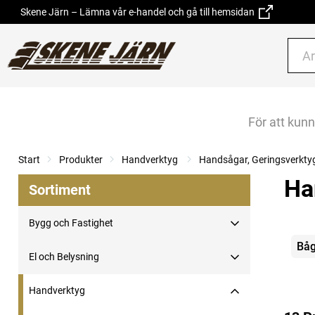
Skene Järn – Lämna vår e-handel och gå till hemsidan
För att kun
Start
Produkter
Handverktyg
Handsågar, Geringsverkty
Ha
Sortiment
Bygg och Fastighet
Kate
Båg
El och Belysning
Handverktyg