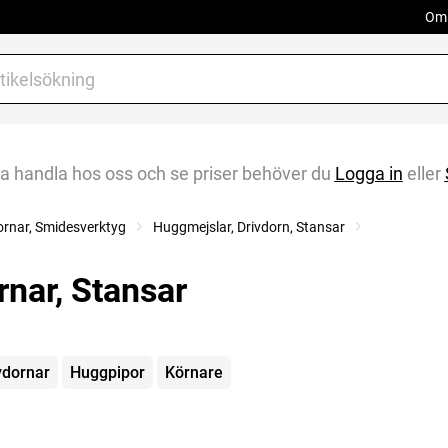
Om 
na handla hos oss och se priser behöver du
Logga in
eller
rnar, Smidesverktyg
Huggmejslar, Drivdorn, Stansar
rnar, Stansar
gorier
vdornar
Huggpipor
Körnare