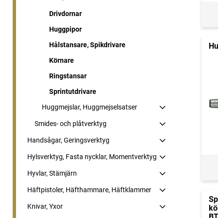
Drivdornar
Huggpipor
Hålstansare, Spikdrivare
Hu
Körnare
Ringstansar
Sprintutdrivare
Huggmejslar, Huggmejselsatser
Smides- och plåtverktyg
Handsågar, Geringsverktyg
Hylsverktyg, Fasta nycklar, Momentverktyg
Hyvlar, Stämjärn
Häftpistoler, Häfthammare, Häftklammer
Sp
Knivar, Yxor
kö
BT