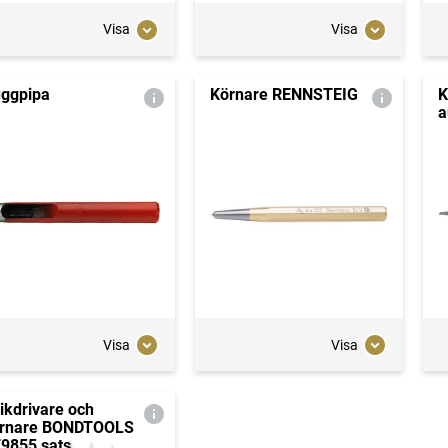
Visa
Visa
ggpipa
Körnare RENNSTEIG
K
a
Visa
Visa
ikdrivare och
rnare BONDTOOLS
9855 sats