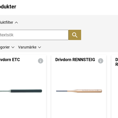
odukter
uktfilter
gorier
Varumärke
ivdorn ETC
Drivdorn RENNSTEIG
D
R