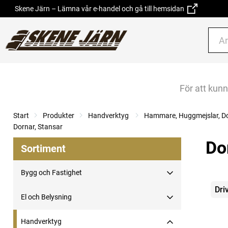
Skene Järn – Lämna vår e-handel och gå till hemsidan
För att kun
Start
Produkter
Handverktyg
Hammare, Huggmejslar, Do
Dornar, Stansar
Do
Sortiment
Bygg och Fastighet
Kate
Dri
El och Belysning
Handverktyg