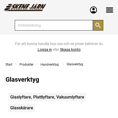
Meny
För att kunna handla hos oss och se priser behöver du
Logga in
eller
Skapa konto
Glasverktyg
Start
Produkter
Handverktyg
Glasverktyg
Kategorier
Glaslyftare, Plattlyftare, Vakuumlyftare
Glasskärare