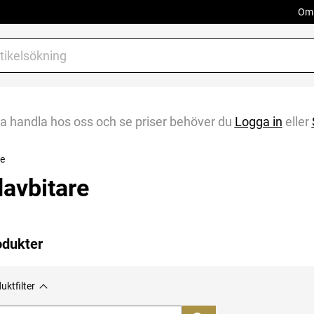
Om 
na handla hos oss och se priser behöver du
Logga in
eller
re
davbitare
odukter
uktfilter