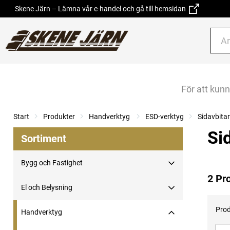
Skene Järn – Lämna vår e-handel och gå till hemsidan
För att kun
Start
Produkter
Handverktyg
ESD-verktyg
Sidavbita
Si
Sortiment
Bygg och Fastighet
2 Pr
El och Belysning
Prod
Handverktyg