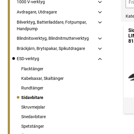
1000 V-verktyg
Avdragare, Utdragare
Kate
Bilverktyg, Batteriladdare, Fotpumpar,
Handpump
Si
LI
Blindnitsverktyg, Blindnitmutterverktyg
81
Bräckjärn, Brytspakar, Spikutdragare
ESD-verktyg
Flacktänger
Kabelsaxar, Skaltänger
Rundtänger
Sidavbitare
Skruvmejslar
Snedavbitare
Spetstänger