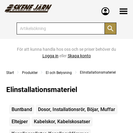
Meny
För att kunna handla hos oss och se priser behöver du
Logga in
eller
Skapa konto
Elinstallationsmateriel
Start
Produkter
El och Belysning
Elinstallationsmateriel
Kategorier
Buntband
Dosor, Installationsrör, Böjar, Muffar
Eltejper
Kabelskor, Kabelskosatser