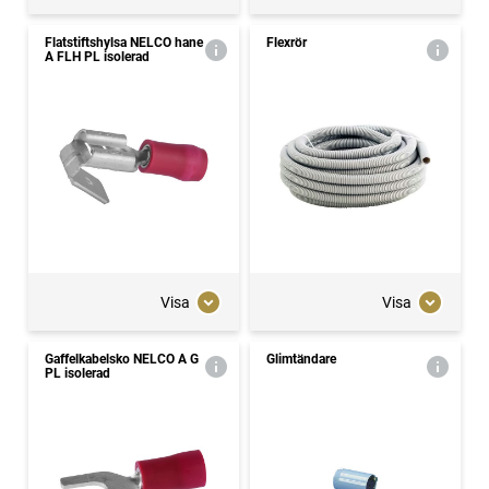
Flatstiftshylsa NELCO hane
Flexrör
A FLH PL isolerad
Visa
Visa
Gaffelkabelsko NELCO A G
Glimtändare
PL isolerad