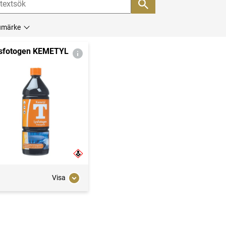
umärke
sfotogen KEMETYL
Visa