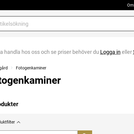
Om 
na handla hos oss och se priser behöver du
Logga in
eller
gård
Fotogenkaminer
togenkaminer
odukter
uktfilter