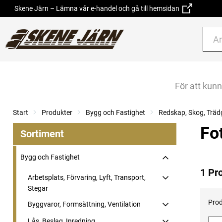
Skene Järn – Lämna vår e-handel och gå till hemsidan
För att kun
Start
Produkter
Bygg och Fastighet
Redskap, Skog, Träd
Fo
Sortiment
Bygg och Fastighet
1 Pr
Arbetsplats, Förvaring, Lyft, Transport,
Stegar
Prod
Byggvaror, Formsättning, Ventilation
Lås, Beslag, Inredning