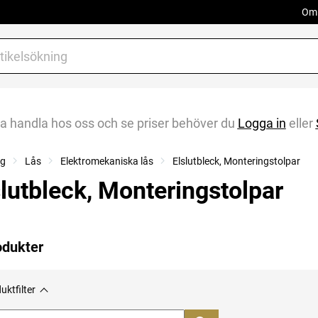
Om 
na handla hos oss och se priser behöver du
Logga in
eller
ng
Lås
Elektromekaniska lås
Elslutbleck, Monteringstolpar
slutbleck, Monteringstolpar
odukter
uktfilter