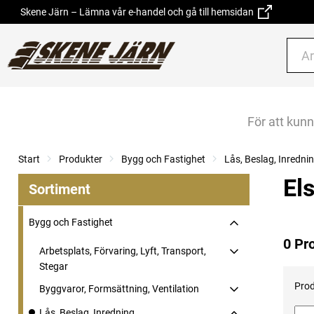
Skene Järn – Lämna vår e-handel och gå till hemsidan
För att kun
Start
Produkter
Bygg och Fastighet
Lås, Beslag, Inredni
El
Sortiment
Bygg och Fastighet
0 Pr
Arbetsplats, Förvaring, Lyft, Transport,
Stegar
Prod
Byggvaror, Formsättning, Ventilation
Lås, Beslag, Inredning