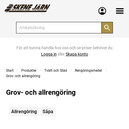
Meny
För att kunna handla hos oss och se priser behöver du
Logga in
eller
Skapa konto
Start
Produkter
Tvätt och Städ
Rengöringsmedel
Grov- och allrengöring
Grov- och allrengöring
Kategorier
Allrengöring
Såpa