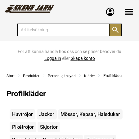
Meny
För att kunna handla hos oss och se priser behöver du
Logga in
eller
Skapa konto
Profilkläder
Start
Produkter
Personligt skydd
Kläder
Profilkläder
Kategorier
Huvtröjor
Jackor
Mössor, Kepsar, Halsdukar
Pikétröjor
Skjortor