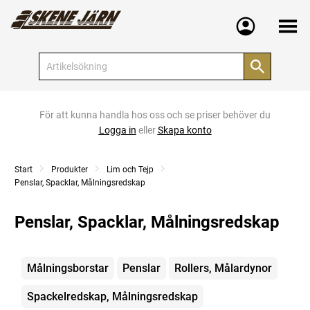
Meny
För att kunna handla hos oss och se priser behöver du
Logga in
eller
Skapa konto
Start
Produkter
Lim och Tejp
Penslar, Spacklar, Målningsredskap
Penslar, Spacklar, Målningsredskap
Kategorier
Målningsborstar
Penslar
Rollers, Målardynor
Spackelredskap, Målningsredskap