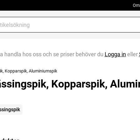
Om 
na handla hos oss och se priser behöver du
Logga in
eller
k, Kopparspik, Aluminiumspik
ssingspik, Kopparspik, Alum
gorier
singspik