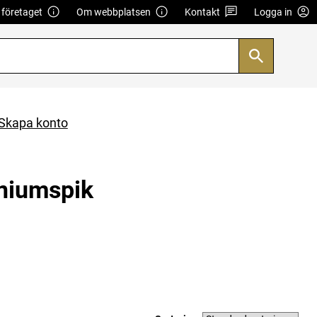
företaget
Om webbplatsen
Kontakt
Logga in
Skapa konto
iniumspik