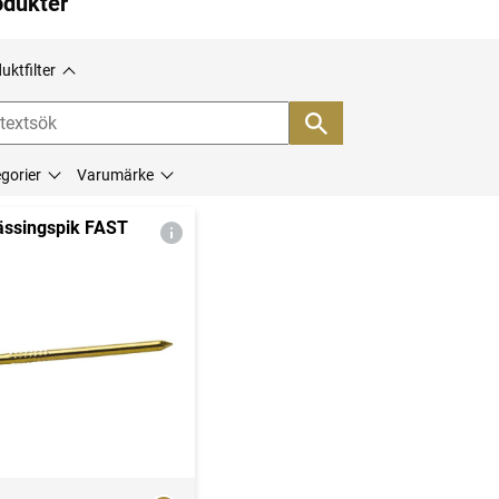
odukter
uktfilter
gorier
Varumärke
ssingspik FAST