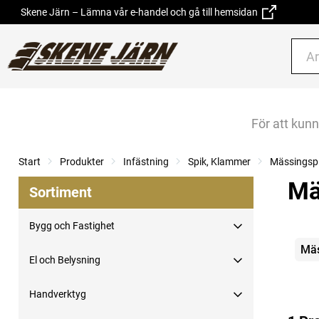
Skene Järn – Lämna vår e-handel och gå till hemsidan
För att kun
Start
Produkter
Infästning
Spik, Klammer
Mässingspi
Mä
Sortiment
Bygg och Fastighet
Kate
Mäs
El och Belysning
Handverktyg