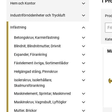
1 Pr
Hem och Kontor
Industriförnödenheter och Tryckluft
Prod
Infästning
Betongskruv, Karminfästning
Kate
Blindnit, Blindnitmutter, Drivnit
Mä
Expander, Förankring
Fästelement övriga, Sortimentlådor
Helgängad stång, Pinnskruv
Isolerskruv, Isolerhållare,
Skalmursförankring
Maskinelement, Sprintar, Maskinvred
Maskinskruv, Vagnsbult, Lyftöglor
Mutter, Brickor