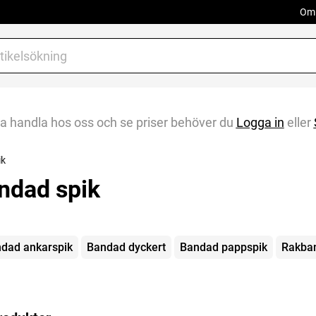
Om 
na handla hos oss och se priser behöver du
Logga in
eller
ik
ndad spik
gorier
dad ankarspik
Bandad dyckert
Bandad pappspik
Rakban