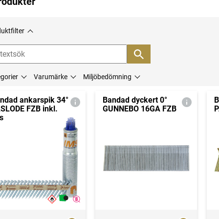
rodukter
uktfilter
gorier
Varumärke
Miljöbedömning
ndad ankarspik 34°
Bandad dyckert 0°
B
SLODE FZB inkl.
GUNNEBO 16GA FZB
P
s