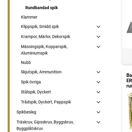
Rundbandad spik
Klammer
Klippspik, Smidd spik
Krampor, Märlor, Dekorspik
Mässingspik, Kopparspik,
Aluminiumspik
Nubb
Skjutspik, Ammunition
Ba
ER
Spik övriga
ru
Stålspik, Dyckert
Trådspik, Dyckert, Pappspik
Spikbeslag
Träskruv, Gipsskruv, Byggskruv,
Byggplåtskruv