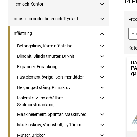
14 P
Hem och Kontor
Industriförnödenheter och Tryckluft
Prod
Infästning
Betongskruv, Karminfästning
Kate
Blindnit, Blindnitmutter, Drivnit
Ba
Expander, Förankring
PA
ga
Fästelement övriga, Sortimentlådor
Helgängad stång, Pinnskruv
Isolerskruv, Isolerhållare,
Skalmursförankring
Maskinelement, Sprintar, Maskinvred
Maskinskruv, Vagnsbult, Lyftöglor
Mutter, Brickor