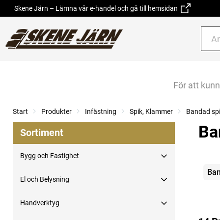
Skene Järn – Lämna vår e-handel och gå till hemsidan
För att kun
Start
Produkter
Infästning
Spik, Klammer
Bandad sp
Ba
Sortiment
Bygg och Fastighet
Kate
Ban
El och Belysning
Handverktyg