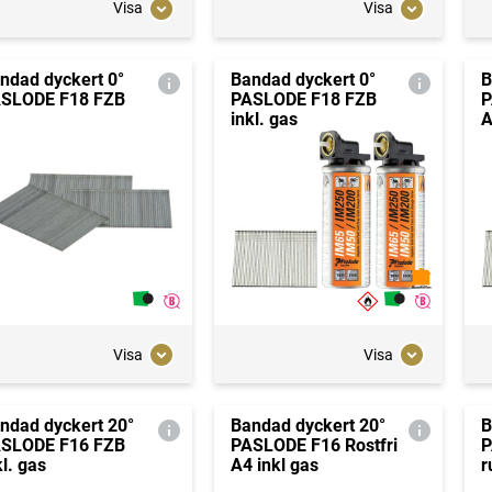
Visa
Visa
ndad dyckert 0°
Bandad dyckert 0°
B
SLODE F18 FZB
PASLODE F18 FZB
P
inkl. gas
A
Visa
Visa
ndad dyckert 20°
Bandad dyckert 20°
B
SLODE F16 FZB
PASLODE F16 Rostfri
P
kl. gas
A4 inkl gas
r