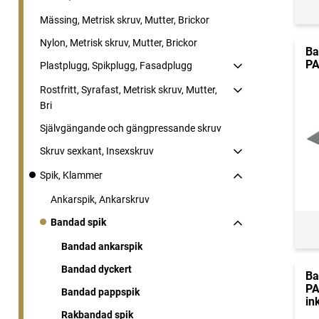
Mässing, Metrisk skruv, Mutter, Brickor
Nylon, Metrisk skruv, Mutter, Brickor
Ba
PA
Plastplugg, Spikplugg, Fasadplugg
Rostfritt, Syrafast, Metrisk skruv, Mutter,
Bri
Självgängande och gängpressande skruv
Skruv sexkant, Insexskruv
Spik, Klammer
Ankarspik, Ankarskruv
Bandad spik
Bandad ankarspik
Bandad dyckert
Ba
PA
Bandad pappspik
in
Rakbandad spik