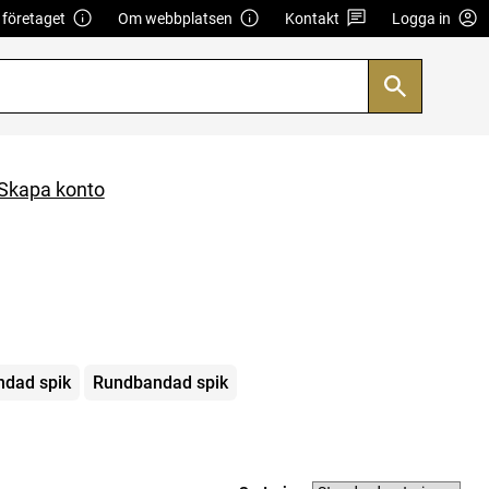
företaget
Om webbplatsen
Kontakt
Logga in
Skapa konto
dad spik
Rundbandad spik