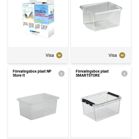
Visa
Visa
Förvaringsbox plast NP
Förvaringsbox plast
Store It
SMARTSTORE