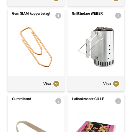
Gem SIAM kopparbelagt
Grilltändare WEBER
Visa
Visa
Gummiband
Hallonkransar GILLE