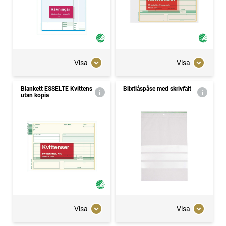
Visa
Visa
Blankett ESSELTE Kvittens
Blixtlåspåse med skrivfält
utan kopia
Visa
Visa