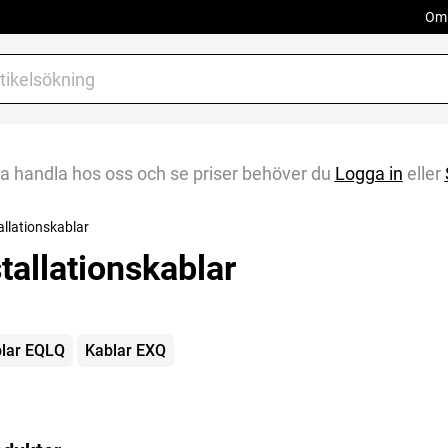
Om 
na handla hos oss och se priser behöver du
Logga in
eller
allationskablar
stallationskablar
gorier
lar EQLQ
Kablar EXQ