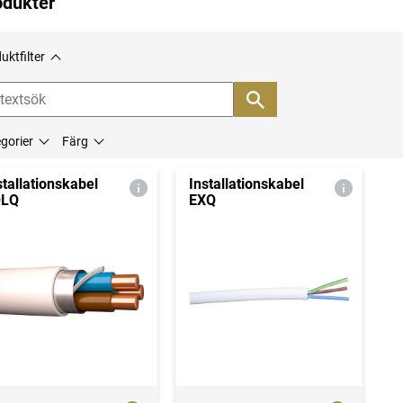
odukter
uktfilter
gorier
Färg
stallationskabel
Installationskabel
QLQ
EXQ