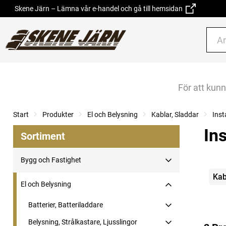
Skene Järn – Lämna vår e-handel och gå till hemsidan
För att kun
Start
Produkter
El och Belysning
Kablar, Sladdar
Inst
In
Sortiment
Bygg och Fastighet
Kate
Kab
El och Belysning
Batterier, Batteriladdare
Belysning, Strålkastare, Ljusslingor