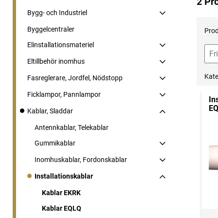
2 Pr
Bygg- och Industriel
Byggelcentraler
Prod
Elinstallationsmateriel
Eltillbehör inomhus
Kate
Fasreglerare, Jordfel, Nödstopp
Ficklampor, Pannlampor
In
E
Kablar, Sladdar
Antennkablar, Telekablar
Gummikablar
Inomhuskablar, Fordonskablar
Installationskablar
Kablar EKRK
Kablar EQLQ