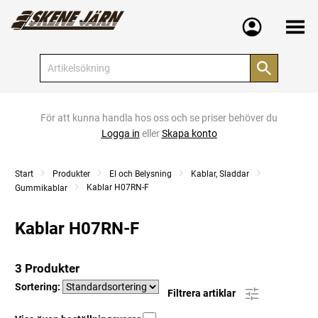
Meny
För att kunna handla hos oss och se priser behöver du
Logga in
eller
Skapa konto
Start
Produkter
El och Belysning
Kablar, Sladdar
Kablar H07RN-F
Gummikablar
Kablar H07RN-F
3 Produkter
Sortering:
Filtrera artiklar