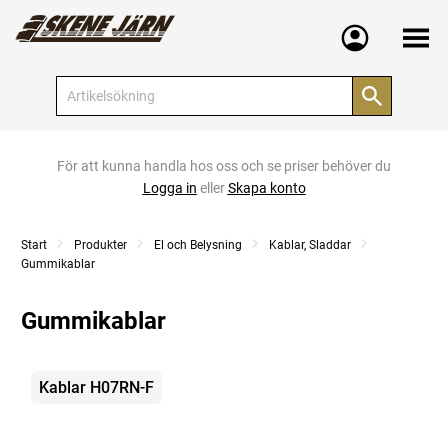
Meny
För att kunna handla hos oss och se priser behöver du
Logga in
eller
Skapa konto
Start
Produkter
El och Belysning
Kablar, Sladdar
Gummikablar
Gummikablar
Kategorier
Kablar H07RN-F