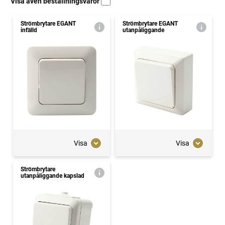
Visa även beställningsvaror
Strömbrytare EGANT
Strömbrytare EGANT
infälld
utanpåliggande
Visa
Visa
Strömbrytare
utanpåliggande kapslad