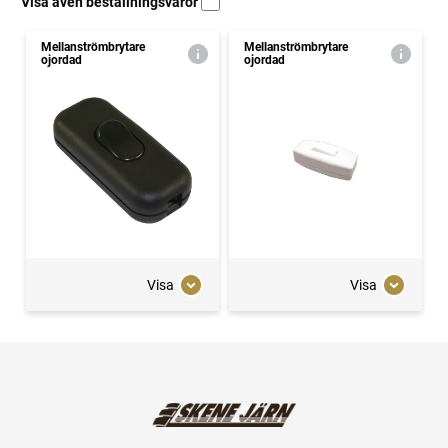
Visa även beställningsvaror
Mellanströmbrytare
Mellanströmbrytare
ojordad
ojordad
Visa
Visa