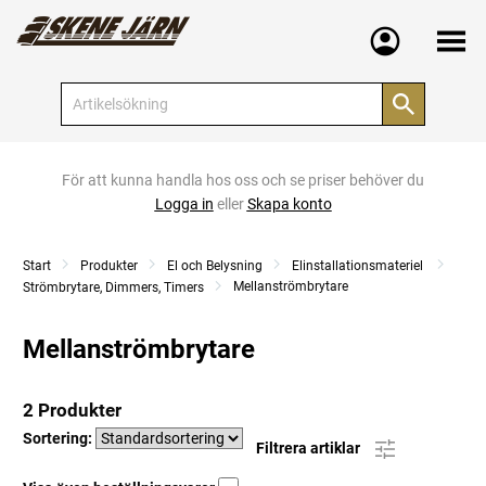
Meny
För att kunna handla hos oss och se priser behöver du
Logga in
eller
Skapa konto
Start
Produkter
El och Belysning
Elinstallationsmateriel
Mellanströmbrytare
Strömbrytare, Dimmers, Timers
Mellanströmbrytare
2 Produkter
Sortering:
Filtrera artiklar