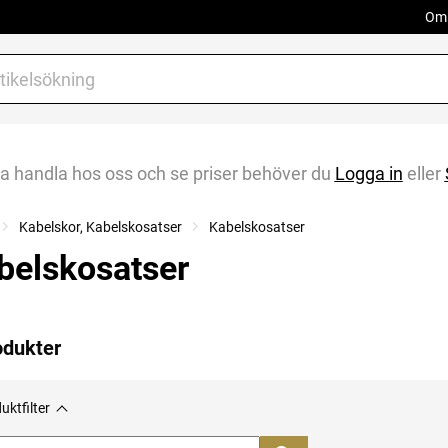
Om 
na handla hos oss och se priser behöver du
Logga in
eller
Kabelskor, Kabelskosatser
Kabelskosatser
belskosatser
odukter
uktfilter