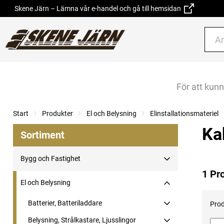
Skene Järn – Lämna vår e-handel och gå till hemsidan
För att kun
Start
Produkter
El och Belysning
Elinstallationsmateriel
Ka
Sortiment
Bygg och Fastighet
1 Pr
El och Belysning
Batterier, Batteriladdare
Prod
Belysning, Strålkastare, Ljusslingor