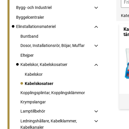
Bygg- och Industriel
Kate
Byggelcentraler
Elinstallationsmateriel
Ka
tå
Buntband
Dosor, Installationsrör, Böjar, Muffar
Eltejper
Kabelskor, Kabelskosatser
Kabelskor
Kabelskosatser
Kopplingsplintar, Kopplingsklämmor
Krympslangar
Lamptillbehör
Ledningshållare, Kabelklammer,
Kabelkanaler