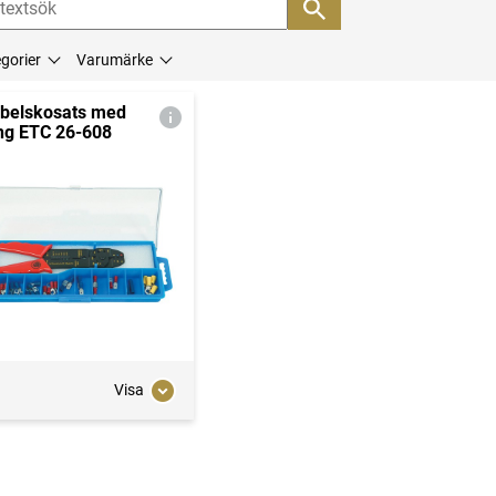
gorier
Varumärke
belskosats med
ng ETC 26-608
Visa