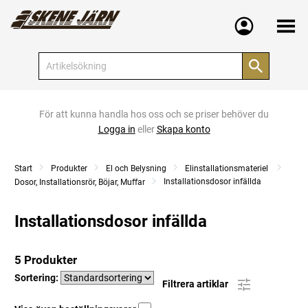
Meny
För att kunna handla hos oss och se priser behöver du
Logga in
eller
Skapa konto
Start
Produkter
El och Belysning
Elinstallationsmateriel
Installationsdosor infällda
Dosor, Installationsrör, Böjar, Muffar
Installationsdosor infällda
5 Produkter
Sortering:
Filtrera artiklar