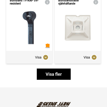
Buntband TY-RAP UV-
Buntbandsfäste
resistent
självhäftande
Visa
Visa
Visa fler