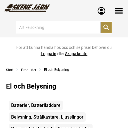
Meny
För att kunna handla hos oss och se priser behöver du
Logga in
eller
Skapa konto
El och Belysning
Start
Produkter
El och Belysning
Kategorier
Batterier, Batteriladdare
Belysning, Strålkastare, Ljusslingor