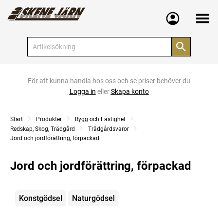
Meny
För att kunna handla hos oss och se priser behöver du
Logga in
eller
Skapa konto
Start
Produkter
Bygg och Fastighet
Redskap, Skog, Trädgård
Trädgårdsvaror
Jord och jordförättring, förpackad
Jord och jordförättring, förpackad
Kategorier
Konstgödsel
Naturgödsel